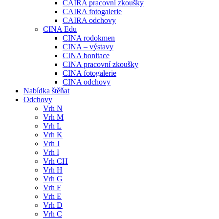
CAIRA pracovní zkoušky
CAIRA fotogalerie
CAIRA odchovy
CINA Edu
CINA rodokmen
CINA – výstavy
CINA bonitace
CINA pracovní zkoušky
CINA fotogalerie
CINA odchovy
Nabídka štěňat
Odchovy
Vrh N
Vrh M
Vrh L
Vrh K
Vrh J
Vrh I
Vrh CH
Vrh H
Vrh G
Vrh F
Vrh E
Vrh D
Vrh C