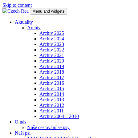
Skip to content
Menu and widgets
Czech Rea
Chovatelská stanice bernských salašnických psů
Aktuality
Archiv
Archiv 2025
Archiv 2024
Archiv 2023
Archiv 2022
Archiv 2021
Archiv 2020
Archiv 2019
Archiv 2018
Archiv 2017
Archiv 2016
Archiv 2015
Archiv 2014
Archiv 2013
Archiv 2012
Archiv 2011
Archiv 2004 – 2010
O nás
Naše cestování se psy
Naši psi