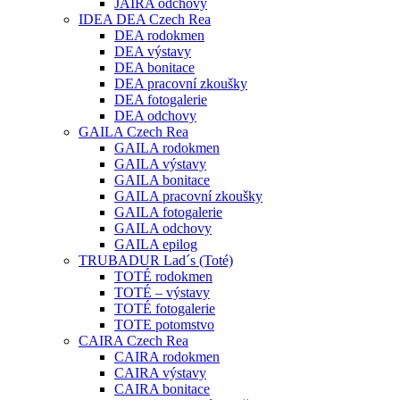
JAIRA odchovy
IDEA DEA Czech Rea
DEA rodokmen
DEA výstavy
DEA bonitace
DEA pracovní zkoušky
DEA fotogalerie
DEA odchovy
GAILA Czech Rea
GAILA rodokmen
GAILA výstavy
GAILA bonitace
GAILA pracovní zkoušky
GAILA fotogalerie
GAILA odchovy
GAILA epilog
TRUBADUR Lad´s (Toté)
TOTÉ rodokmen
TOTÉ – výstavy
TOTÉ fotogalerie
TOTE potomstvo
CAIRA Czech Rea
CAIRA rodokmen
CAIRA výstavy
CAIRA bonitace