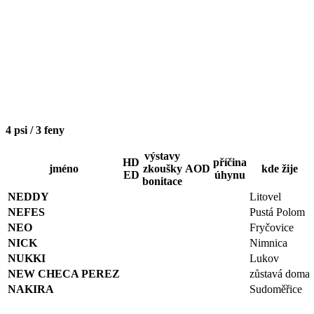
4 psi / 3 feny
výstavy
HD
příčina
jméno
zkoušky
AOD
kde žije
ED
úhynu
bonitace
NEDDY
Litovel
NEFES
Pustá Polom
NEO
Fryčovice
NICK
Nimnica
NUKKI
Lukov
NEW CHECA PEREZ
zůstavá doma
NAKIRA
Sudoměřice