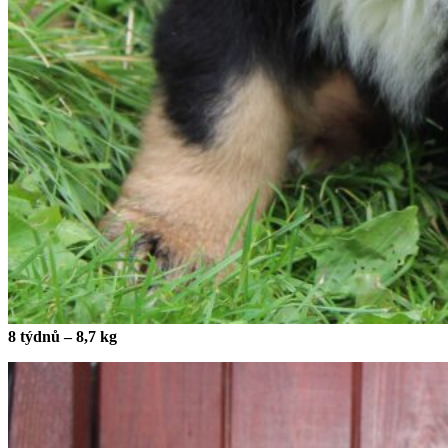
8
týdnů – 8,7 kg