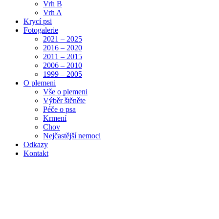
Vrh B
Vrh A
Krycí psi
Fotogalerie
2021 – 2025
2016 – 2020
2011 – 2015
2006 – 2010
1999 – 2005
O plemeni
Vše o plemeni
Výběr štěněte
Péče o psa
Krmení
Chov
Nejčastější nemoci
Odkazy
Kontakt