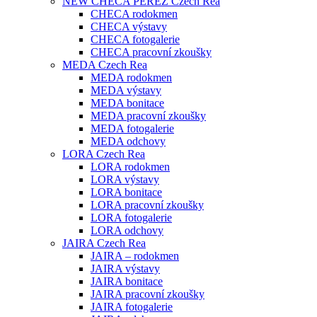
NEW CHECA PERÉZ Czech Rea
CHECA rodokmen
CHECA výstavy
CHECA fotogalerie
CHECA pracovní zkoušky
MEDA Czech Rea
MEDA rodokmen
MEDA výstavy
MEDA bonitace
MEDA pracovní zkoušky
MEDA fotogalerie
MEDA odchovy
LORA Czech Rea
LORA rodokmen
LORA výstavy
LORA bonitace
LORA pracovní zkoušky
LORA fotogalerie
LORA odchovy
JAIRA Czech Rea
JAIRA – rodokmen
JAIRA výstavy
JAIRA bonitace
JAIRA pracovní zkoušky
JAIRA fotogalerie