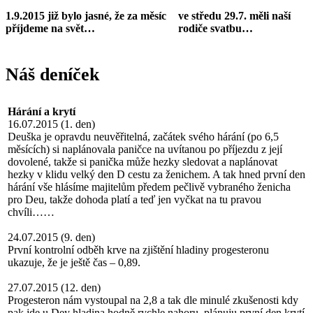
1.9.2015 již bylo jasné, že za měsíc
ve středu 29.7. měli naší
příjdeme na svět…
rodiče svatbu…
Náš deníček
Hárání a krytí
16.07.2015 (1. den)
Deuška je opravdu neuvěřitelná, začátek svého hárání (po 6,5
měsících) si naplánovala paničce na uvítanou po příjezdu z její
dovolené, takže si panička může hezky sledovat a naplánovat
hezky v klidu velký den D cestu za ženichem. A tak hned první den
hárání vše hlásíme majitelům předem pečlivě vybraného ženicha
pro Deu, takže dohoda platí a teď jen vyčkat na tu pravou
chvíli……
24.07.2015 (9. den)
První kontrolní odběh krve na zjištění hladiny progesteronu
ukazuje, že je ještě čas – 0,89.
27.07.2015 (12. den)
Progesteron nám vystoupal na 2,8 a tak dle minulé zkušenosti kdy
pak jde u Dey hladina hodně rychle nahoru, plánuju první den krytí