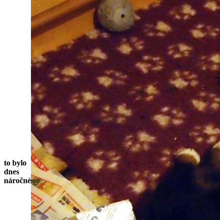
to bylo
dnes
náročné