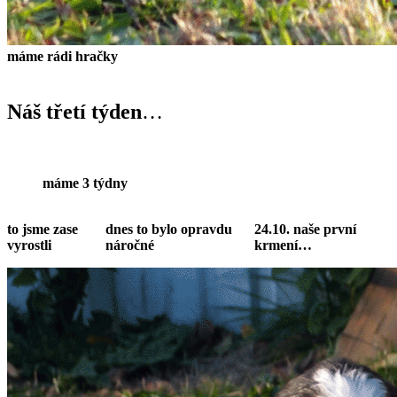
máme rádi hračky
Náš třetí týden
…
máme 3 týdny
to jsme zase
dnes to bylo opravdu
24.10. naše první
vyrostli
náročné
krmení…