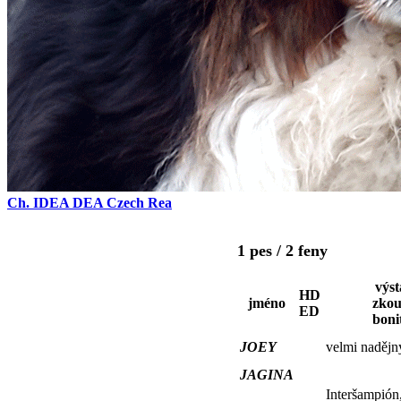
Ch. IDEA DEA Czech Rea
1 pes / 2 feny
výst
HD
jméno
zkou
ED
boni
JOEY
velmi nadějn
JAGINA
Interšampión