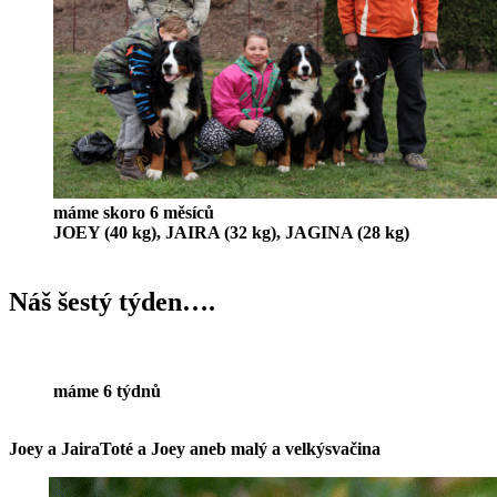
máme skoro 6 měsíců
JOEY (40 kg), JAIRA (32 kg), JAGINA (28 kg)
Náš šestý týden….
máme 6 týdnů
Joey a Jaira
Toté a Joey aneb malý a velký
svačina