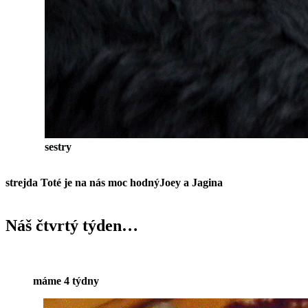
sestry
strejda Toté je na nás moc hodný
Joey a Jagina
Náš čtvrtý týden…
máme 4 týdny