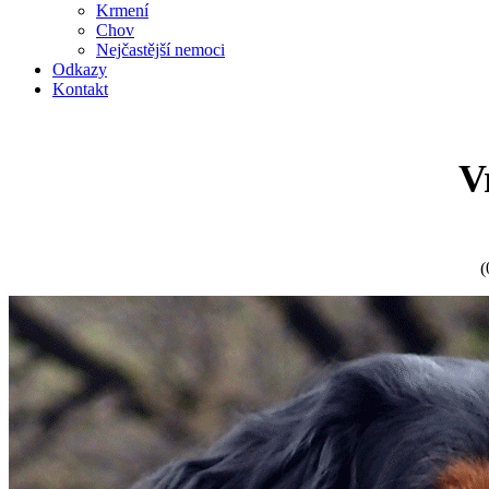
Krmení
Chov
Nejčastější nemoci
Odkazy
Kontakt
V
(