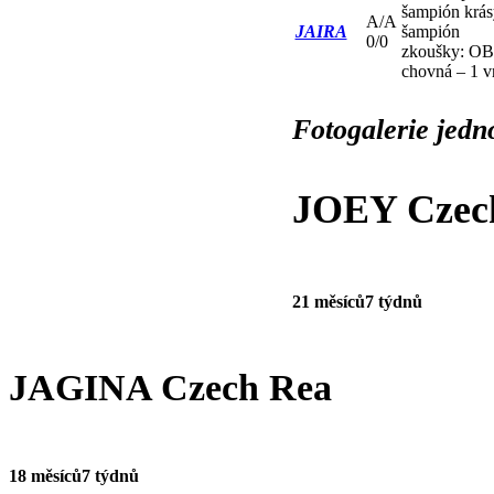
šampión krás
A/A
JAIRA
šampión
0/0
zkoušky: OB
chovná – 1 v
Fotogalerie jedno
JOEY Czec
21 měsíců
7 týdnů
JAGINA Czech Rea
18 měsíců
7 týdnů