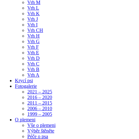
Vrh M
Vrh L
Vrh K
Vrh J
Vrh I
Vrh CH
Vrh H
Vrh G
Vrh F
Vrh E
Vrh D
Vrh C
Vrh B
Vrh A
Krycí psi
Fotogalerie
2021 – 2025
2016 – 2020
2011 – 2015
2006 – 2010
1999 – 2005
O plemeni
Vše o plemeni
Výběr štěněte
Péče o psa