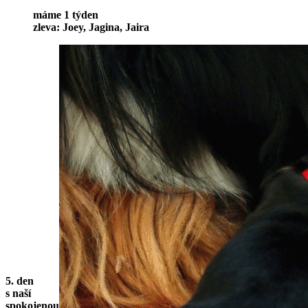
máme 1 týden
zleva: Joey, Jagina, Jaira
5. den
s naší
spokojenou