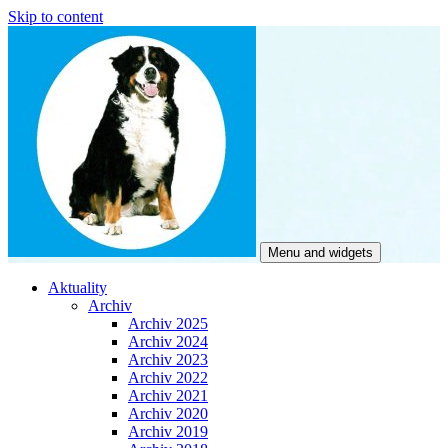
Skip to content
Menu and widgets
Czech Rea
Chovatelská stanice bernských salašnických psů
Aktuality
Archiv
Archiv 2025
Archiv 2024
Archiv 2023
Archiv 2022
Archiv 2021
Archiv 2020
Archiv 2019