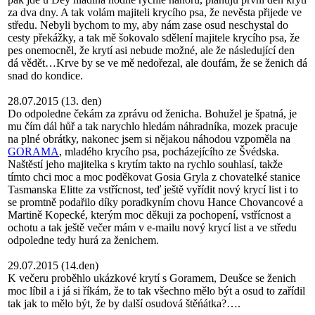
za dva dny. A tak volám majiteli krycího psa, že nevěsta přijede ve
středu. Nebyli bychom to my, aby nám zase osud neschystal do
cesty překážky, a tak mě šokovalo sdělení majitele krycího psa, že
pes onemocněl, že krytí asi nebude možné, ale že následující den
dá vědět…Krve by se ve mě nedořezal, ale doufám, že se ženich dá
snad do kondice.
28.07.2015 (13. den)
Do odpoledne čekám za zprávu od ženicha. Bohužel je špatná, je
mu čím dál hůř a tak narychlo hledám náhradníka, mozek pracuje
na plné obrátky, nakonec jsem si nějakou náhodou vzpoměla na
GORAMA
, mladého krycího psa, pocházejícího ze Švédska.
Naštěstí jeho majitelka s krytím takto na rychlo souhlasí, takže
tímto chci moc a moc poděkovat Gosia Gryla z chovatelké stanice
Tasmanska Elitte za vstřícnost, teď ještě vyřídit nový krycí list i to
se promtně podařilo díky poradkyním chovu Hance Chovancové a
Martině Kopecké, kterým moc děkuji za pochopení, vstřícnost a
ochotu a tak ještě večer mám v e-mailu nový krycí list a ve středu
odpoledne tedy hurá za ženichem.
29.07.2015 (14.den)
K večeru proběhlo ukázkové krytí s Goramem, Deušce se ženich
moc líbil a i já si říkám, že to tak všechno mělo být a osud to zařídil
tak jak to mělo být, že by další osudová štěńátka?….