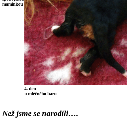
maminkou
4. den
u mléčného baru
Než jsme se narodili….