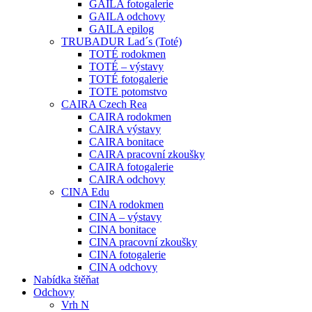
GAILA fotogalerie
GAILA odchovy
GAILA epilog
TRUBADUR Lad´s (Toté)
TOTÉ rodokmen
TOTÉ – výstavy
TOTÉ fotogalerie
TOTE potomstvo
CAIRA Czech Rea
CAIRA rodokmen
CAIRA výstavy
CAIRA bonitace
CAIRA pracovní zkoušky
CAIRA fotogalerie
CAIRA odchovy
CINA Edu
CINA rodokmen
CINA – výstavy
CINA bonitace
CINA pracovní zkoušky
CINA fotogalerie
CINA odchovy
Nabídka štěňat
Odchovy
Vrh N