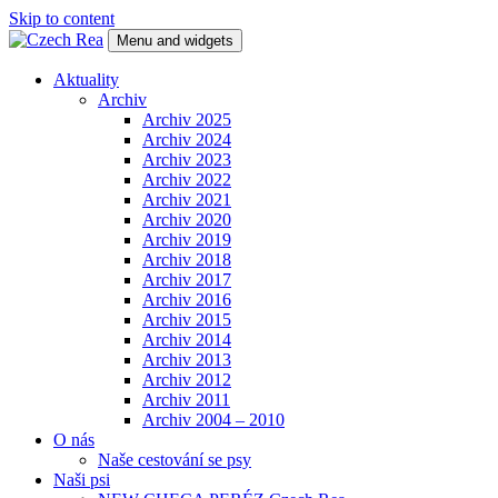
Skip to content
Menu and widgets
Czech Rea
Chovatelská stanice bernských salašnických psů
Aktuality
Archiv
Archiv 2025
Archiv 2024
Archiv 2023
Archiv 2022
Archiv 2021
Archiv 2020
Archiv 2019
Archiv 2018
Archiv 2017
Archiv 2016
Archiv 2015
Archiv 2014
Archiv 2013
Archiv 2012
Archiv 2011
Archiv 2004 – 2010
O nás
Naše cestování se psy
Naši psi