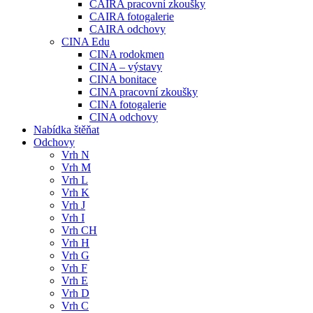
CAIRA pracovní zkoušky
CAIRA fotogalerie
CAIRA odchovy
CINA Edu
CINA rodokmen
CINA – výstavy
CINA bonitace
CINA pracovní zkoušky
CINA fotogalerie
CINA odchovy
Nabídka štěňat
Odchovy
Vrh N
Vrh M
Vrh L
Vrh K
Vrh J
Vrh I
Vrh CH
Vrh H
Vrh G
Vrh F
Vrh E
Vrh D
Vrh C