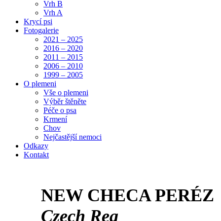
Vrh B
Vrh A
Krycí psi
Fotogalerie
2021 – 2025
2016 – 2020
2011 – 2015
2006 – 2010
1999 – 2005
O plemeni
Vše o plemeni
Výběr štěněte
Péče o psa
Krmení
Chov
Nejčastější nemoci
Odkazy
Kontakt
NEW CHECA PERÉZ
Czech Rea