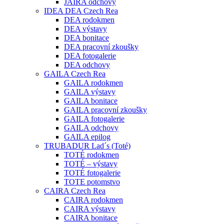
JAIRA odchovy
IDEA DEA Czech Rea
DEA rodokmen
DEA výstavy
DEA bonitace
DEA pracovní zkoušky
DEA fotogalerie
DEA odchovy
GAILA Czech Rea
GAILA rodokmen
GAILA výstavy
GAILA bonitace
GAILA pracovní zkoušky
GAILA fotogalerie
GAILA odchovy
GAILA epilog
TRUBADUR Lad´s (Toté)
TOTÉ rodokmen
TOTÉ – výstavy
TOTÉ fotogalerie
TOTE potomstvo
CAIRA Czech Rea
CAIRA rodokmen
CAIRA výstavy
CAIRA bonitace