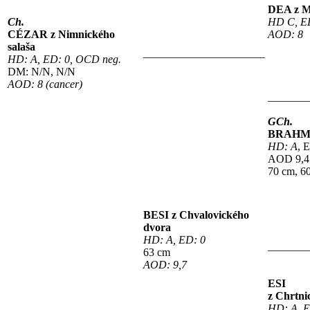
DEA z M
Ch.
HD C, E
CÉZAR z Nimnického
AOD: 8
salaša
______________________
HD: A, ED: 0, OCD neg.
DM: N/N, N/N
AOD: 8 (cancer)
_______
GCh.
BRAHMS 
HD: A
, 
AOD 9,4
70 cm, 6
BESI z Chvalovického
dvora
HD: A, ED: 0
_______
63 cm
AOD: 9,7
ESI
z Chrtni
HD: A, 